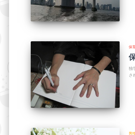
保
独
さ
男