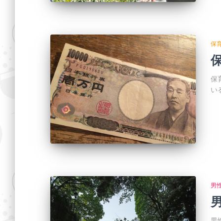
保
保
い
男
男