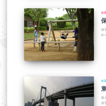
保
保
め
保
東
保