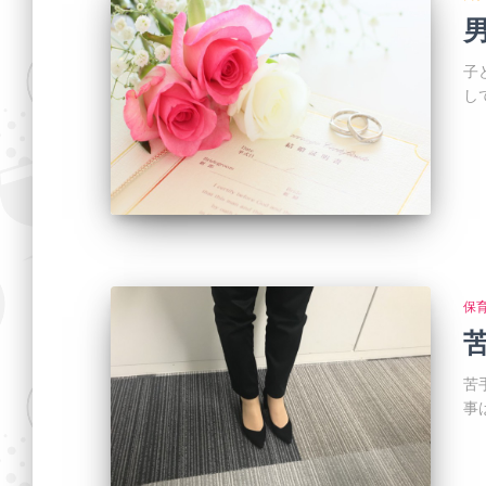
子
し
保
苦
事