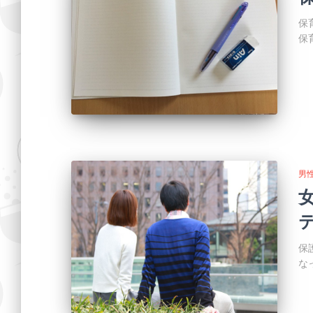
保
保
男
保
な