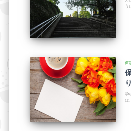
う
保
学
は